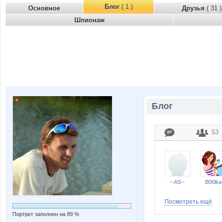
Блог
( 1 )
Основное
Друзья
( 31 )
Шпионаж
Блог
53
--AS--
B00lka
Посмотреть ещё
Портрет заполнен на 89 %