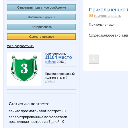
Qavai
Sa
Отправить приватное сообщение
Прикольненько О
комментировать
Добавить в друзья
Прикольненько
Игнорировать
nadyona
skrin
Отредактировано автор
Сделать подарок
Web-разработчики
Кайзер
Лисенок-по
популярность:
11184 место
1
рейтинг
2993
?
Привилегированный
пользователь
3
Самый длинный ник оно же имя
Стасег
уровня
Статистика портрета:
сейчас просматривают портрет - 0
зарегистрированные пользователи
посетившие портрет за 7 дней - 0